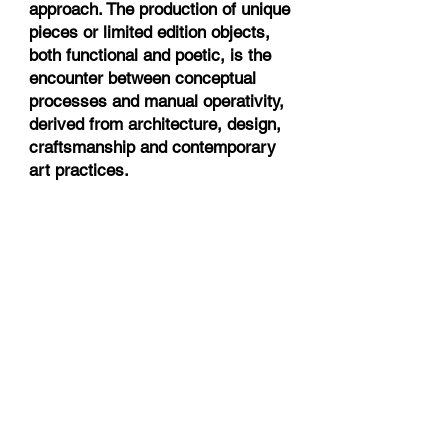
approach. The production of unique
pieces or limited edition objects,
both functional and poetic, is the
encounter between conceptual
processes and manual operativity,
derived from architecture, design,
craftsmanship and contemporary
art practices.
07.04.2025
5VIE CAVALLERIZZE MUSEO
NAZIONALE SCIENZA
E
TECNOLOGIA